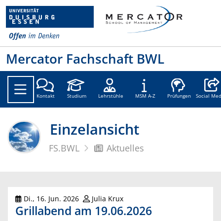
Mercator Fachschaft BWL
Social
Kontakt
Studium
Lehrstühle
MSM A-Z
Prüfungen
Social Med
Einzelansicht
FS.BWL
Aktuelles
Di., 16. Jun. 2026
Julia Krux
Grillabend am 19.06.2026