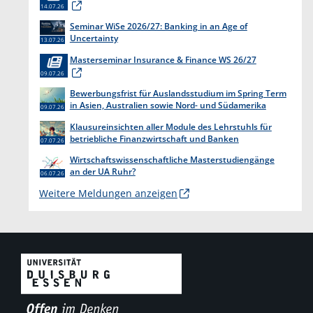
14.07.26
Seminar WiSe 2026/27: Banking in an Age of
Uncertainty
13.07.26
Masterseminar Insurance & Finance WS 26/27
09.07.26
Bewerbungsfrist für Auslandsstudium im Spring Term
in Asien, Australien sowie Nord- und Südamerika
09.07.26
endet am 31. Juli 2026
Klausureinsichten aller Module des Lehrstuhls für
betriebliche Finanzwirtschaft und Banken
07.07.26
Wirtschaftswissenschaftliche Masterstudiengänge
an der UA Ruhr?
06.07.26
Weitere Meldungen anzeigen